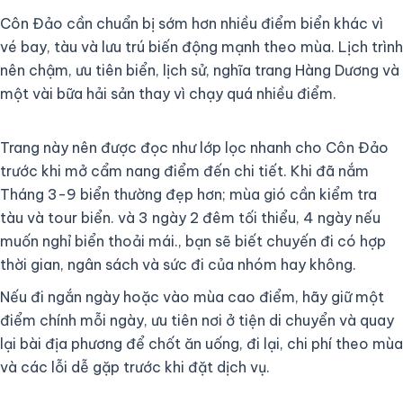
Côn Đảo cần chuẩn bị sớm hơn nhiều điểm biển khác vì
vé bay, tàu và lưu trú biến động mạnh theo mùa. Lịch trình
nên chậm, ưu tiên biển, lịch sử, nghĩa trang Hàng Dương và
một vài bữa hải sản thay vì chạy quá nhiều điểm.
Trang này nên được đọc như lớp lọc nhanh cho Côn Đảo
trước khi mở cẩm nang điểm đến chi tiết. Khi đã nắm
Tháng 3-9 biển thường đẹp hơn; mùa gió cần kiểm tra
tàu và tour biển. và 3 ngày 2 đêm tối thiểu, 4 ngày nếu
muốn nghỉ biển thoải mái., bạn sẽ biết chuyến đi có hợp
thời gian, ngân sách và sức đi của nhóm hay không.
Nếu đi ngắn ngày hoặc vào mùa cao điểm, hãy giữ một
điểm chính mỗi ngày, ưu tiên nơi ở tiện di chuyển và quay
lại bài địa phương để chốt ăn uống, đi lại, chi phí theo mùa
và các lỗi dễ gặp trước khi đặt dịch vụ.