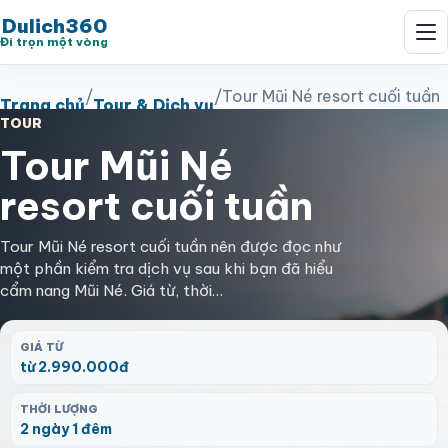
Dulich360
Đi trọn một vòng
/
/
Tour Mũi Né resort cuối tuần
Trang chủ
Tour & Dịch vụ
TOUR
Tour Mũi Né
resort cuối tuần
Tour Mũi Né resort cuối tuần nên được đọc như
một phần kiểm tra dịch vụ sau khi bạn đã hiểu
cẩm nang Mũi Né. Giá từ, thời…
GIÁ TỪ
từ 2.990.000đ
THỜI LƯỢNG
2 ngày 1 đêm