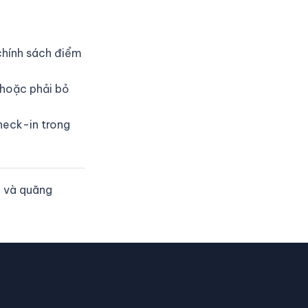
 chính sách điểm
 hoặc phải bỏ
heck-in trong
a và quãng