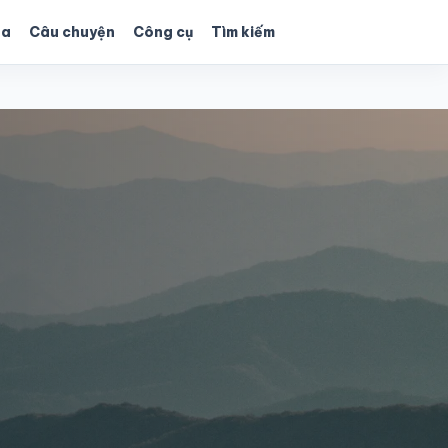
ùa
Câu chuyện
Công cụ
Tìm kiếm