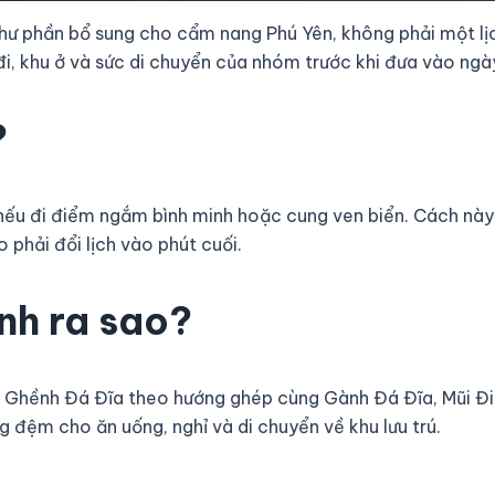
ư phần bổ sung cho cẩm nang Phú Yên, không phải một lịch
i, khu ở và sức di chuyển của nhóm trước khi đưa vào ngà
?
 nếu đi điểm ngắm bình minh hoặc cung ven biển. Cách này
 phải đổi lịch vào phút cuối.
ình ra sao?
hép Ghềnh Đá Đĩa theo hướng ghép cùng Gành Đá Đĩa, Mũi Đ
g đệm cho ăn uống, nghỉ và di chuyển về khu lưu trú.