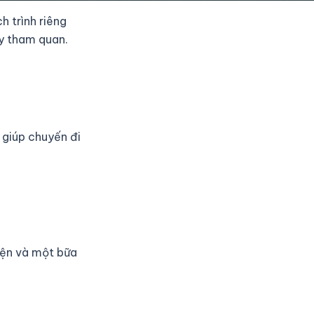
 trình riêng
y tham quan.
 giúp chuyến đi
iện và một bữa