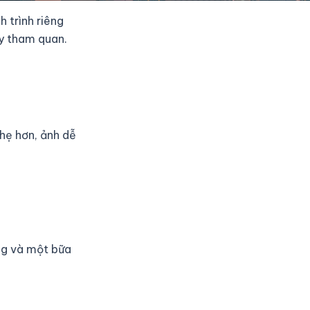
 trình riêng
y tham quan.
nhẹ hơn, ảnh dễ
ng và một bữa