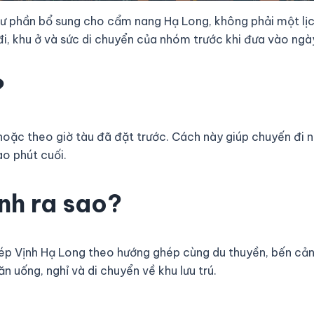
ư phần bổ sung cho cẩm nang Hạ Long, không phải một lịch
i, khu ở và sức di chuyển của nhóm trước khi đưa vào ngà
?
 hoặc theo giờ tàu đã đặt trước. Cách này giúp chuyến đi 
ào phút cuối.
ình ra sao?
ghép Vịnh Hạ Long theo hướng ghép cùng du thuyền, bến cả
n uống, nghỉ và di chuyển về khu lưu trú.