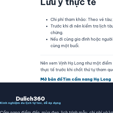
Lưu ý thực tế
Chi phí tham khảo: Theo vé tàu;
Trước khi đi nên kiểm tra lịch tà
chừng.
Nếu đi cùng gia đình hoặc người
cùng một buổi.
Nên xem Vịnh Hạ Long như một điểm gh
thực tế trước khi chốt thứ tự tham qu
Mở bản đồ
Tìm cẩm nang Hạ Long
Dulich360
Kinh nghiệm du lịch tự túc, dễ áp dụng
Cẩm nang điểm đến, mùa đẹp, lịch trình mẫu, chi phí và lư