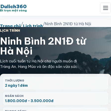
Dulich360
Đi trọn một vòng
/
/
Ninh Bình 2N1Đ từ Hà Nội
Trang chủ
Lịch trình
LỊCH TRÌNH
Ninh Bình 2N1Đ từ
Hà Nội
Lịch cuối tuần từ Hà Nội cho người muốn đi
Tràng An, Hang Múa và ăn đặc sản vừa sức.
THỜI LƯỢNG
2 ngày 1 đêm
NGÂN SÁCH
1.800.000đ - 3.500.000đ